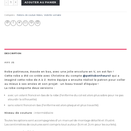
quantité de Patron ✃ ROBE PETITS BONHEURS
AJOUTER AU PANIER
Catégories :
Patrons de couture Robes
,
Vedette semaine
DESCRIPTION
AVIS (0)
Robe patineuse, évasée en bas, avec une jolie encolure en V, on est fan !
Cette robe a été co-créée avec Christine du compte
@petitsbonheurs1
qui a
imaginé cette robe de A à Z. Notre équipe a ensuite réalisé le patron pour coller
au mieux à ses envies et son projet : un beau travail d’équipe !
La robe comporte deux versions :
avec un volant froncé en bas de la robe (l’enforme du col est alors plus sobre pour ne pas
alourdir la silhouette)
sans volant froncé en bas (l’enforme est alors plaqué et plus travaillé)
Niveau de couture :
intermédiaire
Toutes les options sont accompagnées d’un manuel de montage détaillé et illustré.
Les centimètres de coutures sont compris tout autour (1cm et 2cm pour les ourlets).