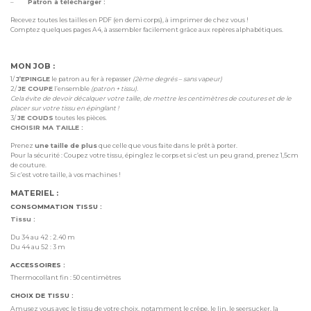
–
Patron à télécharger :
Recevez toutes les tailles en PDF (en demi corps), à imprimer de chez vous !
Comptez quelques pages A4, à assembler facilement grâce aux repères alphabétiques.
MON JOB :
1/
J’EPINGLE
le patron au fer à repasser
(2ème degrés – sans vapeur)
2/
JE COUPE
l’ensemble
(patron + tissu).
Cela évite de devoir décalquer votre taille, de mettre les centimètres de coutures et de le
placer sur votre tissu en épinglant !
3/
JE COUDS
toutes les pièces.
CHOISIR MA TAILLE :
Prenez
une taille de plus
que celle que vous faite dans le prêt à porter.
Pour la sécurité : Coupez votre tissu, épinglez le corps et si c’est un peu grand, prenez 1,5cm
de couture.
Si c’est votre taille, à vos machines !
MATERIEL :
CONSOMMATION TISSU :
Tissu :
Du 34 au 42 : 2.40 m
Du 44 au 52 : 3 m
ACCESSOIRES :
Thermocollant fin : 50 centimètres
CHOIX DE TISSU :
Amusez vous avec le tissu de votre choix, notamment le crêpe, le lin, le seersucker, la