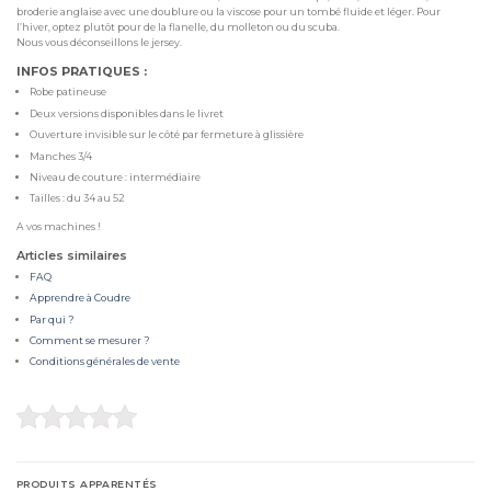
broderie anglaise avec une doublure ou la viscose pour un tombé fluide et léger. Pour
l’hiver, optez plutôt pour de la flanelle, du molleton ou du scuba.
Nous vous déconseillons le jersey.
INFOS PRATIQUES :
Robe patineuse
Deux versions disponibles dans le livret
Ouverture invisible sur le côté par fermeture à glissière
Manches 3/4
Niveau de couture : intermédiaire
Tailles : du 34 au 52
A vos machines !
Articles similaires
FAQ
Apprendre à Coudre
Par qui ?
Comment se mesurer ?
Conditions générales de vente
PRODUITS APPARENTÉS