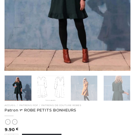
ACCUEIL
/
PATRONS PDF
/
PATRONS DE COUTURE ROBES
Patron ✃ ROBE PETITS BONHEURS
9.90
€